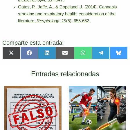
medicine
,
5
(4), 537-547.
Gates, P., Jaffe, A., & Copeland, J. (2014). Cannabis
smoking and respiratory health: consideration of the
literature.
Respirology
,
19
(5), 655-662.
Comparte esta entrada:
Compartir
Compartir
Compartir
Compartir
Compartir
Compartir
Comp
X
Facebook
LinkedIn
Email
WhatsApp
Telegram
Blue
en
en
en
en
en
en
en
(Twitter)
Entradas relacionadas