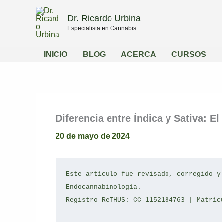
Compartir
Compartir
Ir
en
en
Dr. Ricardo Urbina
al
Especialista en Cannabis
contenido
INICIO
BLOG
ACERCA
CURSOS
Diferencia entre Índica y Sativa: E
20 de mayo de 2024
Este artículo fue revisado, corregido y
Endocannabinología.
Registro ReTHUS: CC 1152184763 | Matríc