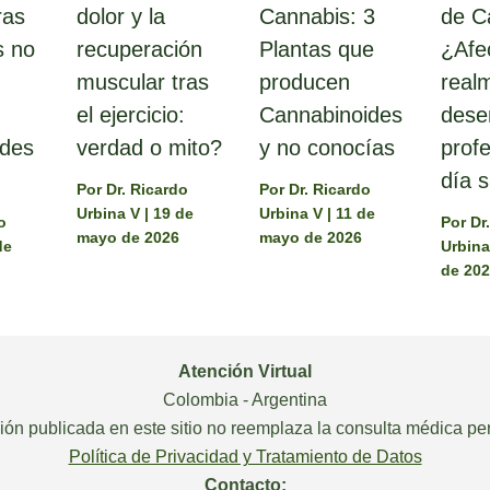
ras
dolor y la
Cannabis: 3
de C
s no
recuperación
Plantas que
¿Afe
muscular tras
producen
real
el ejercicio:
Cannabinoides
des
ides
verdad o mito?
y no conocías
profe
día s
Por
Dr. Ricardo
Por
Dr. Ricardo
Urbina V
|
19 de
Urbina V
|
11 de
o
Por
Dr
mayo de 2026
mayo de 2026
de
Urbin
de 20
Atención Virtual
Colombia - Argentina
ión publicada en este sitio no reemplaza la consulta médica pe
Política de Privacidad y Tratamiento de Datos
Contacto: