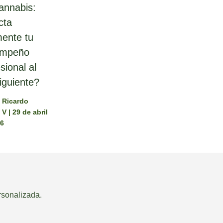
annabis:
cta
mente tu
empeño
sional al
iguiente?
. Ricardo
a V
|
29 de abril
26
rsonalizada.