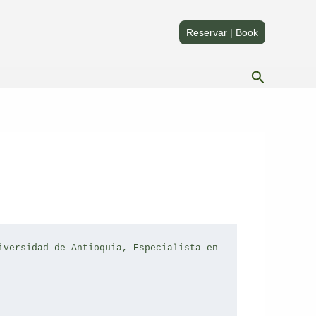
Compartir
Compartir
en
en
Reservar | Book
Buscar
iversidad de Antioquia, Especialista en 