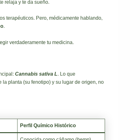
te relaja y te da sueño.
ectos terapéuticos. Pero, médicamente hablando,
no
.
egir verdaderamente tu medicina.
incipal:
Cannabis sativa L
. Lo que
 la planta (su fenotipo) y su lugar de origen, no
Perfil Químico Histórico
Conocida como cáñamo (
hemp
).