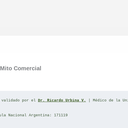
Compartir
Compartir
Compartir
en
en
en
l Mito Comercial
 validado por el 
Dr. Ricardo Urbina V.
 | Médico de la Un
ula Nacional Argentina: 171119