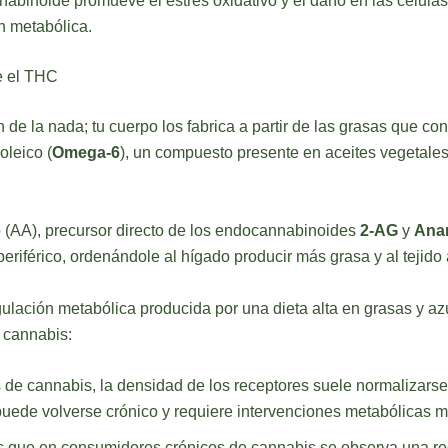
binoide promueve el estrés oxidativo y el daño en las células 
n metabólica.
e el THC
e la nada; tu cuerpo los fabrica a partir de las grasas que co
oleico (
Omega-6
), un compuesto presente en aceites vegetales i
 (AA), precursor directo de los endocannabinoides
2-AG
y
Ana
 periférico, ordenándole al hígado producir más grasa y al teji
gulación metabólica producida por una dieta alta en grasas y 
 cannabis:
 de cannabis, la densidad de los receptores suele normalizarse
 puede volverse crónico y requiere intervenciones metabólicas
s que en consumidores crónicos de cannabis se observa una r