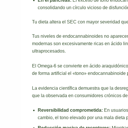
En el páncreas:
El exceso de tono endocanna
consolidando un círculo vicioso de disfunció
Tu dieta altera el SEC con mayor severidad qu
Tus niveles de endocannabinoides no aparecen d
modernas son excesivamente ricas en ácido lin
ultraprocesados.
El Omega-6 se convierte en ácido araquidónico
de forma artificial el «tono» endocannabinoide
La evidencia científica demuestra que la desre
que la observada en consumidores crónicos de
Reversibilidad comprometida:
En usuarios
cambio, el tono elevado por una mala dieta
Reducción masiva de receptores:
Mientra