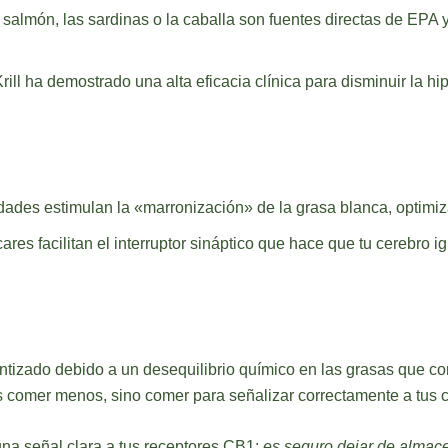
salmón, las sardinas o la caballa son fuentes directas de EPA
rill ha demostrado una alta eficacia clínica para disminuir la hipe
ades estimulan la «marronización» de la grasa blanca, optimiz
ares facilitan el interruptor sináptico que hace que tu cerebro 
ntizado debido a un desequilibrio químico en las grasas que co
 es comer menos, sino comer para señalizar correctamente a tus c
 una señal clara a tus receptores CB1:
es seguro dejar de almace