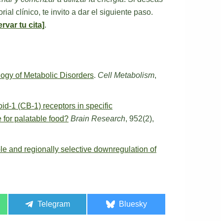
l clínico, te invito a dar el siguiente paso.
rvar tu cita]
.
ogy of Metabolic Disorders
.
Cell Metabolism
,
d-1 (CB-1) receptors in specific
e for palatable food?
Brain Research
, 952(2),
le and regionally selective downregulation of
Telegram
Bluesky