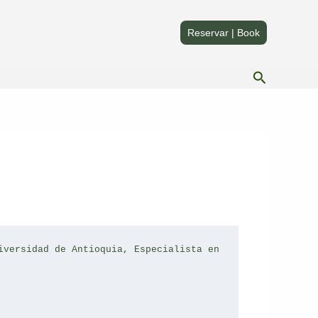
Compartir
Compartir
en
en
Reservar | Book
Buscar
iversidad de Antioquia, Especialista en 