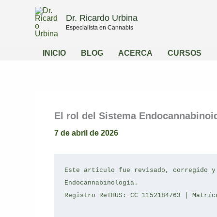
Compartir
Compartir
Ir
en
en
Dr. Ricardo Urbina
al
Especialista en Cannabis
contenido
INICIO
BLOG
ACERCA
CURSOS
El rol del Sistema Endocannabinoi
7 de abril de 2026
Este artículo fue revisado, corregido y
Endocannabinología.
Registro ReTHUS: CC 1152184763 | Matríc