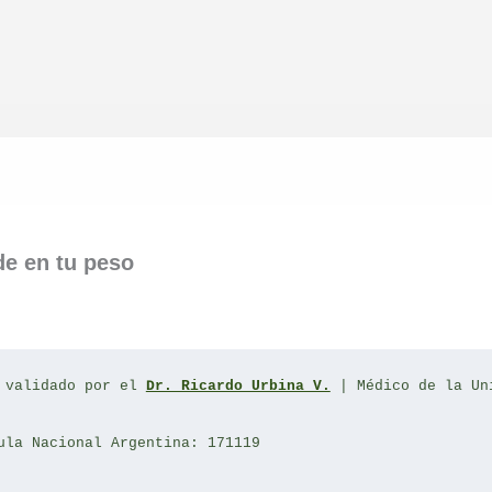
Compartir
Compartir
Compartir
en
en
en
de en tu peso
 validado por el 
Dr. Ricardo Urbina V.
 | Médico de la Un
ula Nacional Argentina: 171119