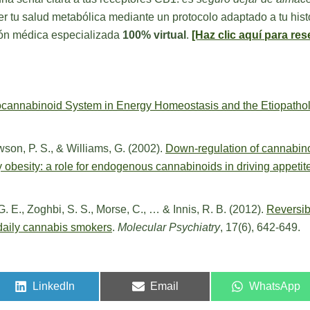
tu salud metabólica mediante un protocolo adaptado a tu historia
ción médica especializada
100% virtual
.
[Haz clic aquí para rese
cannabinoid System in Energy Homeostasis and the Etiopathol
dowson, P. S., & Williams, G. (2002).
Down-regulation of cannabinoi
y obesity: a role for endogenous cannabinoids in driving appetit
 G. E., Zoghbi, S. S., Morse, C., … & Innis, R. B. (2012).
Reversib
 daily cannabis smokers
.
Molecular Psychiatry
, 17(6), 642-649.
LinkedIn
Email
WhatsApp