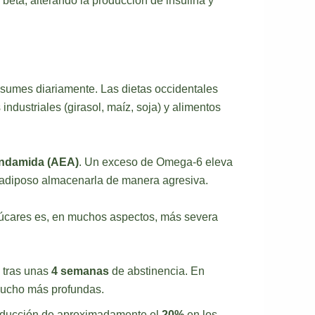
beta, alterando la producción de insulina y
nsumes diariamente. Las dietas occidentales
ndustriales (girasol, maíz, soja) y alimentos
ndamida (AEA)
. Un exceso de Omega-6 eleva
do adiposo almacenarla de manera agresiva.
azúcares es, en muchos aspectos, más severa
 tras unas
4 semanas
de abstinencia. En
 mucho más profundas.
educción de aproximadamente el
20%
en los