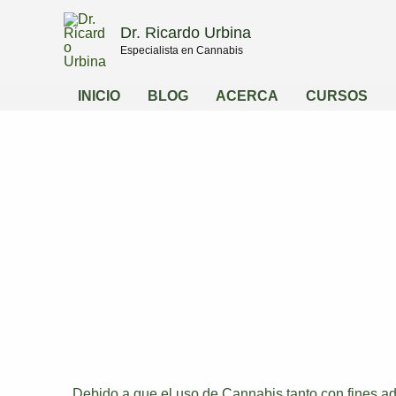
Compartir
Compartir
Ir
en
en
Dr. Ricardo Urbina
al
Especialista en Cannabis
contenido
INICIO
BLOG
ACERCA
CURSOS
Debido a que el uso de Cannabis tanto con fines a