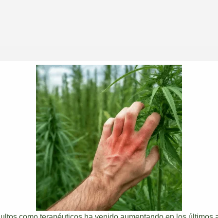
Compartir
Compartir
Compartir
en
en
en
dultos como terapéuticos ha venido aumentando en los últimos 