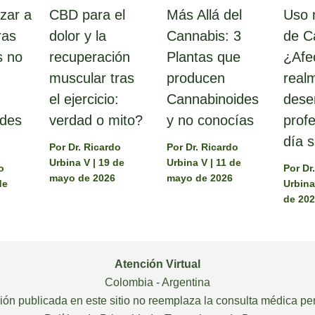
zar a
CBD para el
Más Allá del
Uso 
ras
dolor y la
Cannabis: 3
de C
s no
recuperación
Plantas que
¿Afe
muscular tras
producen
real
el ejercicio:
Cannabinoides
des
ides
verdad o mito?
y no conocías
profe
día s
Por
Dr. Ricardo
Por
Dr. Ricardo
Urbina V
|
19 de
Urbina V
|
11 de
o
Por
Dr
mayo de 2026
mayo de 2026
de
Urbin
de 20
Atención Virtual
Colombia - Argentina
ión publicada en este sitio no reemplaza la consulta médica pe