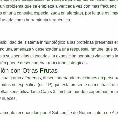
 es un problema que se empieza a ver cada vez con mas frecue
s en una consulta especializada en alergias), por lo que es imp
l usarla como herramienta terapéutica.
sibilidad del sistema inmunológico a las proteínas presentes e
 como una amenaza y desencadena una respuesta inmune, que pu
s o sus semillas al tocarlas, la exposición por otras vías como l
ién puede desencadenar reacciones alérgicas.
ión con Otras Frutas
 actuar como alérgenos, desencadenando reacciones en persona
ípidos no específica (nsLTP) que está presente en muchas frutas
ellas sensibilizadas a Can s 3, también pueden experimentar r
y nueces.
icialmente reconocidos por el Subcomité de Nomenclatura de Al