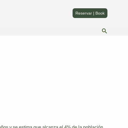
Compartir
Compartir
en
en
Reservar | Book
Buscar
años y se estima que alcanza el 4% de la población