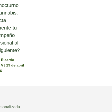
nocturno
annabis:
cta
mente tu
empeño
sional al
iguiente?
. Ricardo
a V
|
29 de abril
26
rsonalizada.