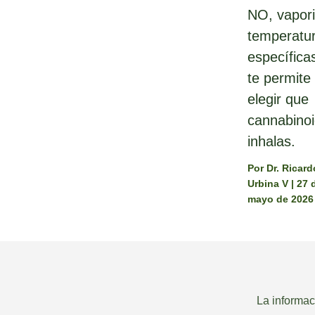
NO, vapori
temperatu
específica
te permite
elegir que
cannabino
inhalas.
Por
Dr. Ricard
Urbina V
|
27 
mayo de 2026
La informac