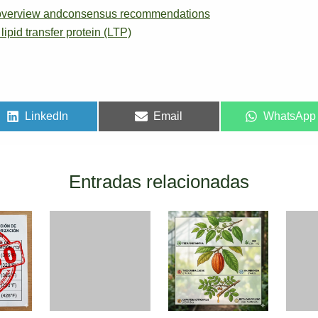
al overview andconsensus recommendations
lipid transfer protein (LTP)
LinkedIn
Email
WhatsApp
Entradas relacionadas