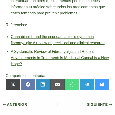
interactuar con otros medicamentos por lo que debes
informar a tu médico sobre todos los medicamentos que
estés tomando para prevenir problemas.
Referencias:
Cannabinoids and the endocannabinoid system in
fibromyalgia: A review of preclinical and clinical research
A Systematic Review of Fibromyalgia and Recent
Advancements in Treatment: Is Medicinal Cannabis a New
Hope?
Comparte esta entrada:
Compartir
Compartir
Compartir
Compartir
Compartir
Compartir
Compar
X
F
L
E
W
T
B
en
en
en
en
en
en
en
(
a
i
m
h
e
l
T
c
n
a
a
l
u
w
e
k
i
t
e
e
i
b
e
l
s
g
s
t
o
d
A
r
k
ANTERIOR
SIGUIENTE
t
o
I
p
a
y
e
k
n
p
m
r