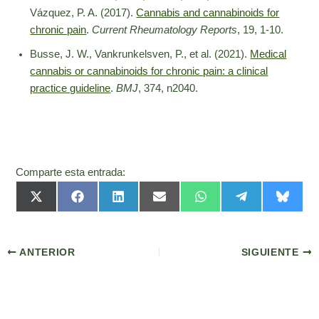
Vázquez, P. A. (2017).
Cannabis and cannabinoids for
chronic pain
.
Current Rheumatology Reports
, 19, 1-10.
Busse, J. W., Vankrunkelsven, P., et al. (2021).
Medical
cannabis or cannabinoids for chronic pain: a clinical
practice guideline
.
BMJ
, 374, n2040.
Comparte esta entrada:
Compartir
Compartir
Compartir
Compartir
Compartir
Compartir
Compar
X
F
L
E
W
T
B
en
en
en
en
en
en
en
(
a
i
m
h
e
l
T
c
n
a
a
l
u
w
e
k
i
t
e
e
i
b
e
l
s
g
s
t
o
d
A
r
k
ANTERIOR
SIGUIENTE
t
o
I
p
a
y
e
k
n
p
m
r
)