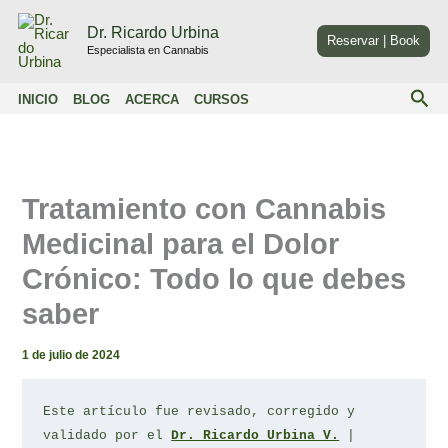
Ir
Dr. Ricardo Urbina
al
Reservar | Book
Especialista en Cannabis
contenido
Bus
INICIO
BLOG
ACERCA
CURSOS
Tratamiento con Cannabis
Medicinal para el Dolor
Crónico: Todo lo que debes
saber
1 de julio de 2024
Este artículo fue revisado, corregido y 
validado por el 
Dr. Ricardo Urbina V.
 | 