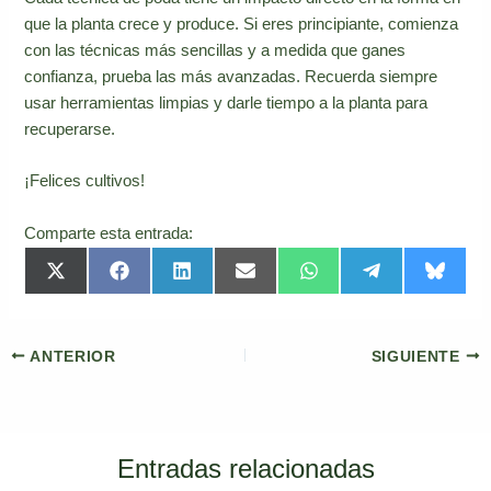
que la planta crece y produce. Si eres principiante, comienza
con las técnicas más sencillas y a medida que ganes
confianza, prueba las más avanzadas. Recuerda siempre
usar herramientas limpias y darle tiempo a la planta para
recuperarse.
¡Felices cultivos!
Comparte esta entrada:
Compartir
Compartir
Compartir
Compartir
Compartir
Compartir
Compar
X
F
L
E
W
T
B
en
en
en
en
en
en
en
(
a
i
m
h
e
l
T
c
n
a
a
l
u
w
e
k
i
t
e
e
i
b
e
l
s
g
s
t
o
d
A
r
k
ANTERIOR
SIGUIENTE
t
o
I
p
a
y
e
k
n
p
m
r
)
Entradas relacionadas