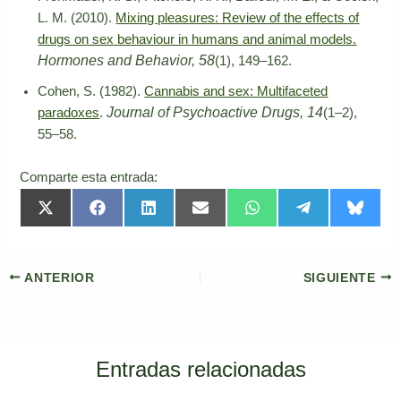
L. M. (2010).
Mixing pleasures: Review of the effects of
drugs on sex behaviour in humans and animal models.
Hormones and Behavior, 58
(1), 149–162.
Cohen, S. (1982).
Cannabis and sex: Multifaceted
Journal of Psychoactive Drugs, 14
paradoxes
.
(1–2),
55–58.
Comparte esta entrada:
Compartir
Compartir
Compartir
Compartir
Compartir
Compartir
Compar
X
F
L
E
W
T
B
en
en
en
en
en
en
en
(
a
i
m
h
e
l
T
c
n
a
a
l
u
w
e
k
i
t
e
e
i
b
e
l
s
g
s
t
o
d
A
r
k
ANTERIOR
SIGUIENTE
t
o
I
p
a
y
e
k
n
p
m
r
)
Entradas relacionadas