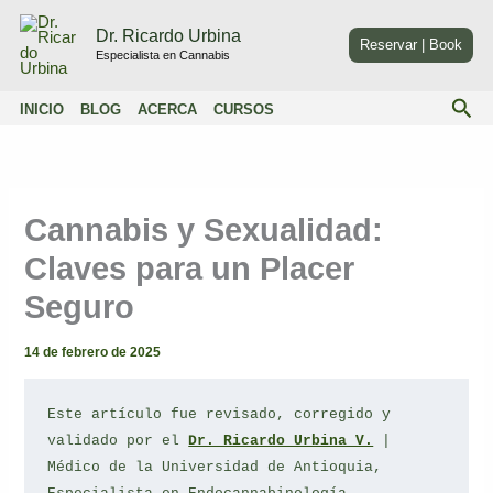
Ir
Dr. Ricardo Urbina
al
Reservar | Book
Especialista en Cannabis
contenido
Bus
INICIO
BLOG
ACERCA
CURSOS
Cannabis y Sexualidad:
Claves para un Placer
Seguro
14 de febrero de 2025
Este artículo fue revisado, corregido y 
validado por el 
Dr. Ricardo Urbina V.
 | 
Médico de la Universidad de Antioquia, 