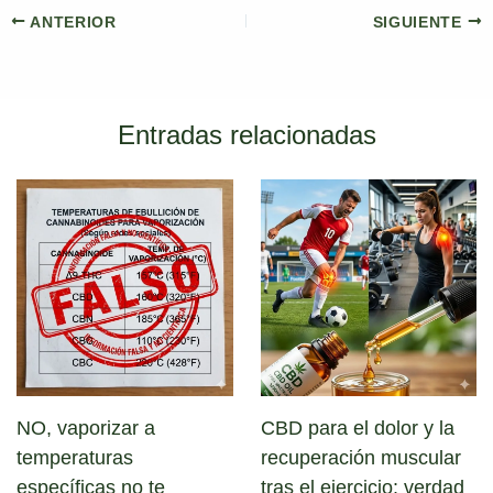
i
b
e
l
s
g
s
t
o
d
A
r
k
ANTERIOR
SIGUIENTE
t
o
I
p
a
y
e
k
n
p
m
r
)
Entradas relacionadas
NO, vaporizar a
CBD para el dolor y la
temperaturas
recuperación muscular
específicas no te
tras el ejercicio: verdad