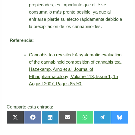
propiedades, es importante que el té se
consuma lo más pronto posible, ya que al
enfriarse pierde su efecto rápidamente debido a
la precipitación de los cannabinoides.
Referencia:
Cannabis tea revisited: A systematic evaluation
of the cannabinoid composition of cannabis tea.
Hazekamp, Arno et al. Journal of
Ethnopharmacology; Volume 113, Issue 1, 15
August 2007, Pages 85-90.
Comparte esta entrada:
Compartir
Compartir
Compartir
Compartir
Compartir
Compartir
Compar
X
F
L
E
W
T
B
en
en
en
en
en
en
en
(
a
i
m
h
e
l
T
c
n
a
a
l
u
w
e
k
i
t
e
e