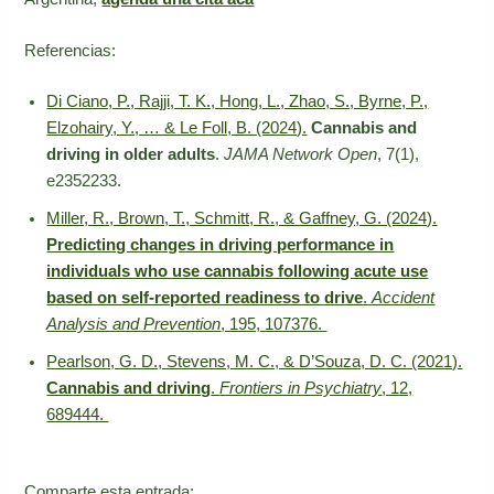
Referencias:
Di Ciano, P., Rajji, T. K., Hong, L., Zhao, S., Byrne, P.,
Elzohairy, Y., … & Le Foll, B. (2024).
Cannabis and
driving in older adults
.
JAMA Network Open
, 7(1),
e2352233.
Miller, R., Brown, T., Schmitt, R., & Gaffney, G. (2024).
Predicting changes in driving performance in
individuals who use cannabis following acute use
based on self-reported readiness to drive
.
Accident
Analysis and Prevention
, 195, 107376.
Pearlson, G. D., Stevens, M. C., & D’Souza, D. C. (2021).
Cannabis and driving
.
Frontiers in Psychiatry
, 12,
689444.
Comparte esta entrada: