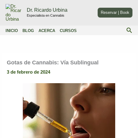
Ir
Dr. Ricardo Urbina
al
Reservar | Book
Especialista en Cannabis
contenido
Bus
INICIO
BLOG
ACERCA
CURSOS
Gotas de Cannabis: Vía Sublingual
3 de febrero de 2024