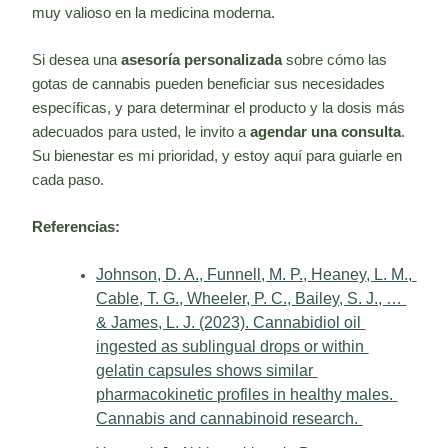
muy valioso en la medicina moderna.
Si desea una
asesoría personalizada
sobre cómo las
gotas de cannabis pueden beneficiar sus necesidades
específicas, y para determinar el producto y la dosis más
adecuados para usted, le invito a
agendar una consulta
.
Su bienestar es mi prioridad, y estoy aquí para guiarle en
cada paso.
Referencias:
Johnson, D. A., Funnell, M. P., Heaney, L. M., 
Cable, T. G., Wheeler, P. C., Bailey, S. J., … 
& James, L. J. (2023). Cannabidiol oil 
ingested as sublingual drops or within 
gelatin capsules shows similar 
pharmacokinetic profiles in healthy males. 
Cannabis and cannabinoid research. 